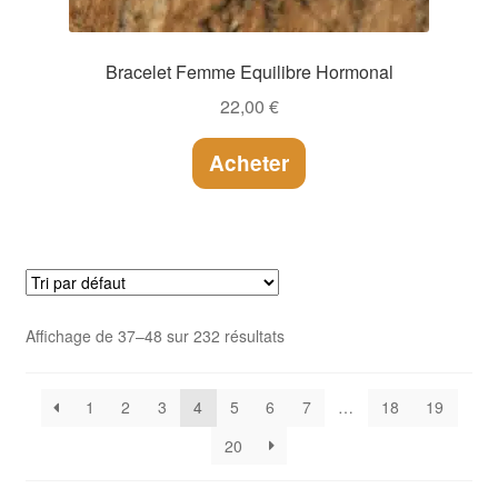
Bracelet Femme Equilibre Hormonal
22,00
€
Acheter
Affichage de 37–48 sur 232 résultats
1
2
3
4
5
6
7
…
18
19
20