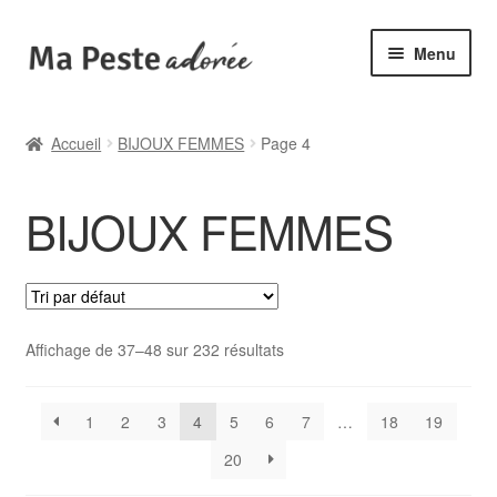
Aller
Aller
Menu
à
au
la
contenu
🌟 Catégories
navigation
Accueil
BIJOUX FEMMES
Page 4
🆕 Collections
BIJOUX FEMMES
✙ Bienfaits
ℹ️ Infos pratiques
👤 Mon compte
Affichage de 37–48 sur 232 résultats
1
2
3
4
5
6
7
…
18
19
20