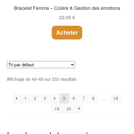
Bracelet Femme – Colère & Gestion des émotions
22,00
€
Acheter
Affichage de 49–60 sur 232 résultats
1
2
3
4
5
6
7
8
…
18
19
20