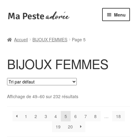
Aller
Aller
Menu
à
au
la
contenu
🌟 Catégories
navigation
Accueil
BIJOUX FEMMES
Page 5
🆕 Collections
BIJOUX FEMMES
✙ Bienfaits
ℹ️ Infos pratiques
👤 Mon compte
Affichage de 49–60 sur 232 résultats
1
2
3
4
5
6
7
8
…
18
19
20