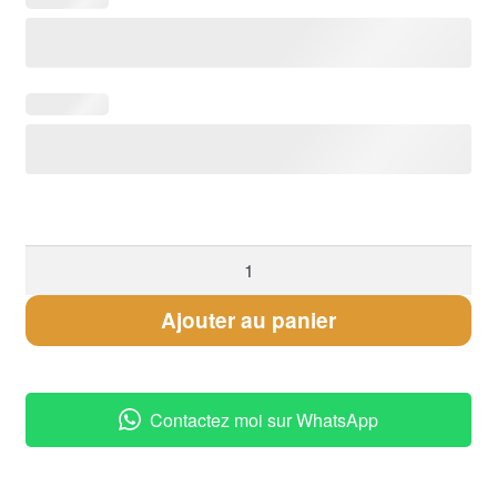
quantité
de
Chaîne
Ajouter au panier
de
Cheville
Améthyste
Contactez moi sur WhatsApp