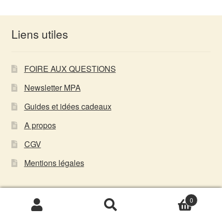
Liens utiles
FOIRE AUX QUESTIONS
Newsletter MPA
Guides et idées cadeaux
A propos
CGV
Mentions légales
0
Infos pratiques
Recherche
Recherche