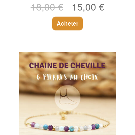
Le
Le
18,00
€
15,00
€
prix
prix
initial
actuel
Acheter
était :
est :
18,00 €.
15,00 €