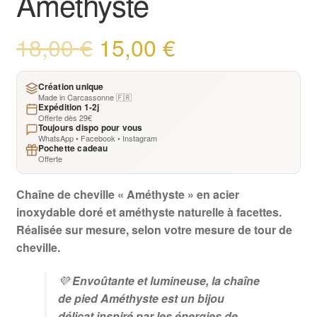
Améthyste
Le
Le
18,00
€
15,00
€
prix
prix
initial
actuel
Création unique
était :
est :
Made in Carcassonne 🇫🇷
Expédition 1-2j
18,00 €.
15,00 €.
Offerte dès 29€
Toujours dispo pour vous
WhatsApp • Facebook • Instagram
Pochette cadeau
Offerte
Chaîne de cheville « Améthyste » en acier
inoxydable doré et améthyste naturelle à facettes.
Réalisée sur mesure, selon votre mesure de tour de
cheville.
💜
Envoûtante et lumineuse, la chaîne
de pied Améthyste est un bijou
délicat inspiré par les énergies de