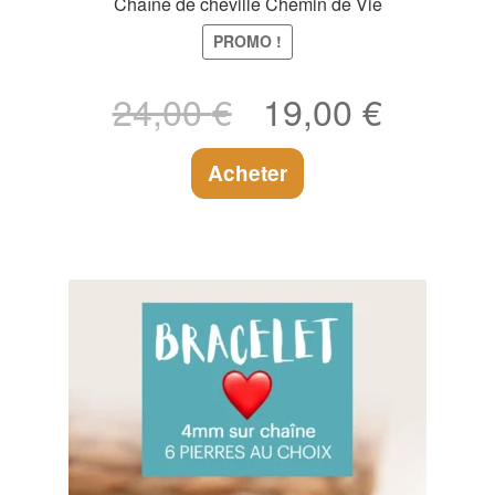
Chaîne de cheville Chemin de Vie
PROMO !
Le
Le
24,00
€
19,00
€
prix
prix
initial
actuel
Acheter
était :
est :
24,00 €.
19,00 €