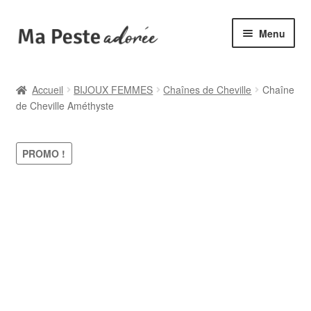
Aller
Aller
Menu
à
au
la
contenu
🌟 Catégories
navigation
Accueil
BIJOUX FEMMES
Chaînes de Cheville
Chaîne
de Cheville Améthyste
🆕 Collections
✙ Bienfaits
PROMO !
ℹ️ Infos pratiques
👤 Mon compte