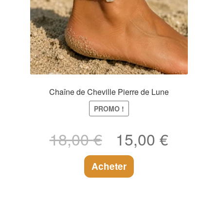
Chaîne de Cheville Pierre de Lune
PROMO !
Le
Le
18,00
€
15,00
€
prix
prix
initial
actuel
Acheter
était :
est :
18,00 €.
15,00 €