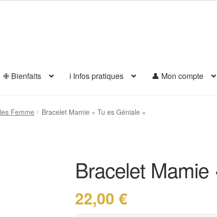
✙ Bienfaits
ℹ️ Infos pratiques
👤 Mon compte
elles Femme
Bracelet Mamie « Tu es Géniale »
Bracelet Mamie 
22,00
€