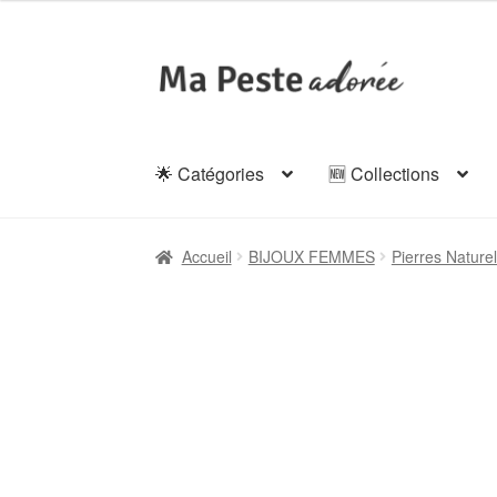
Aller
Aller
à
au
la
contenu
navigation
🌟 Catégories
🆕 Collections
Accueil
BIJOUX FEMMES
Pierres Natur