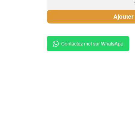
de
Bracelet
Ajouter
Mamie
"Tu
es
Contactez moi sur WhatsApp
Géniale"