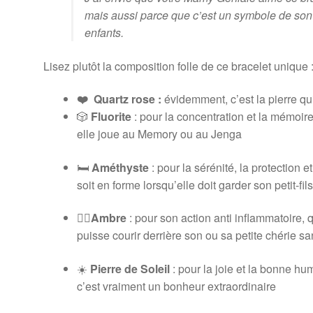
mais aussi parce que c’est un symbole de son 
enfants.
Lisez plutôt la composition folle de ce bracelet unique 
❤️ Quartz rose :
évidemment, c’est la pierre qu
🎲
Fluorite
: pour la concentration et la mémoi
elle joue au Memory ou au Jenga
🛏️
Améthyste
: pour la sérénité, la protection
soit en forme lorsqu’elle doit garder son petit-fils
🏃‍♀️
Ambre
: pour son action anti inflammatoire,
puisse courir derrière son ou sa petite chérie s
☀️
Pierre de Soleil
: pour la joie et la bonne hu
c’est vraiment un bonheur extraordinaire