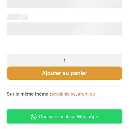
quantité
de
Bracelet
Ajouter au panier
Garçon
"Tu
es
Sur le même thème :
#optimisme
,
#rentree
génial"
Contactez moi sur WhatsApp