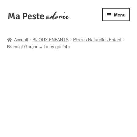
Aller
Aller
Menu
à
au
la
contenu
🌟 Catégories
navigation
Accueil
BIJOUX ENFANTS
Pierres Naturelles Enfant
Bracelet Garçon « Tu es génial »
🆕 Collections
✙ Bienfaits
ℹ️ Infos pratiques
👤 Mon compte