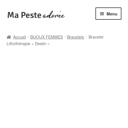
Aller
Aller
Menu
à
au
la
contenu
🌟 Catégories
navigation
Accueil
BIJOUX FEMMES
Bracelets
Bracelet
Lithothérapie « Destin »
🆕 Collections
✙ Bienfaits
ℹ️ Infos pratiques
👤 Mon compte