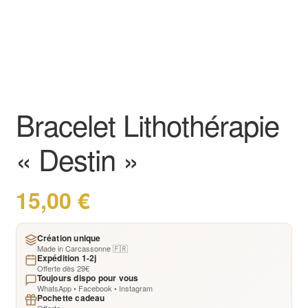
Bracelet Lithothérapie
« Destin »
15,00
€
Création unique
Made in Carcassonne 🇫🇷
Expédition 1-2j
Offerte dès 29€
Toujours dispo pour vous
WhatsApp • Facebook • Instagram
Pochette cadeau
Offerte