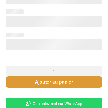
quantité
de
Bracelet
Ajouter au panier
Lithothérapie
"Destin"
Contactez moi sur WhatsApp