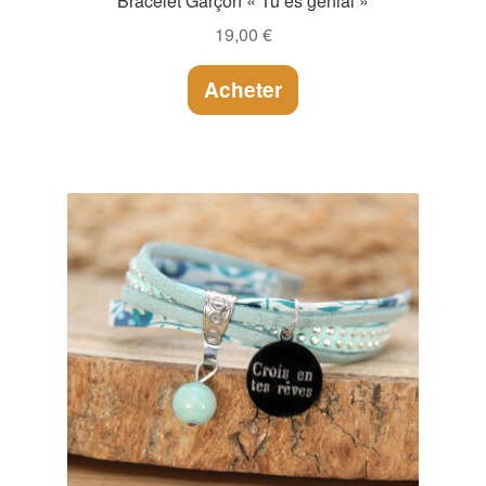
Bracelet Garçon « Tu es génial »
19,00
€
Acheter