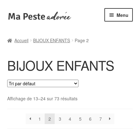
Aller
Aller
Menu
à
au
la
contenu
🌟 Catégories
navigation
Accueil
BIJOUX ENFANTS
Page 2
🆕 Collections
BIJOUX ENFANTS
✙ Bienfaits
ℹ️ Infos pratiques
👤 Mon compte
Affichage de 13–24 sur 73 résultats
1
2
3
4
5
6
7