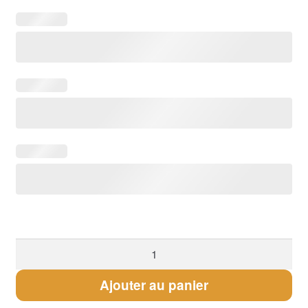
quantité
de
Bracelet
Ajouter au panier
femme