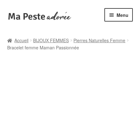
Aller
Aller
Menu
à
au
la
contenu
🌟 Catégories
navigation
Accueil
BIJOUX FEMMES
Pierres Naturelles Femme
Bracelet femme Maman Passionnée
🆕 Collections
✙ Bienfaits
ℹ️ Infos pratiques
👤 Mon compte