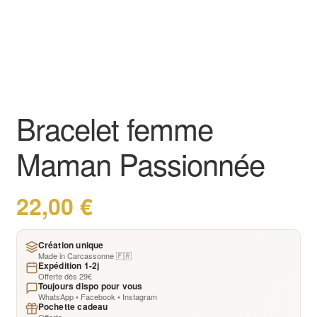
Bracelet femme
Maman Passionnée
22,00
€
Création unique
Made in Carcassonne 🇫🇷
Expédition 1-2j
Offerte dès 29€
Toujours dispo pour vous
WhatsApp • Facebook • Instagram
Pochette cadeau
Offerte