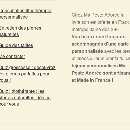
Consultation lithothérapie
Chez Ma Peste Adorée la
personnalisée
livraison est offerte en Fran
Entretien des pierres
métropolitaine dès 29€
naturelles
Vos bijoux sont toujours
accompagnés d'une carte
Guide des tailles
personnalisée
avec les pie
Me contacter
utilisées & leurs bienfaits.
L
bijoux personnalisés Ma
Quiz grossesse : découvrez
Peste Adorée sont artisa
les pierres parfaites pour
vous !
et Made In France !
Quiz lithothérapie : les
pierres naturelles idéales
pour vous