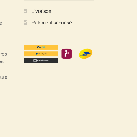
Livraison
Paiement sécurisé
ce
rres
es
naux