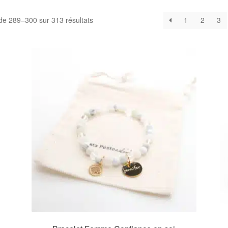
de 289–300 sur 313 résultats
1
2
3