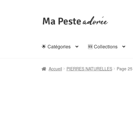
Aller
Aller
à
au
la
contenu
navigation
🌟 Catégories
🆕 Collections
Accueil
PIERRES NATURELLES
Page 25