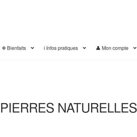
✙ Bienfaits
ℹ️ Infos pratiques
👤 Mon compte
PIERRES NATURELLES