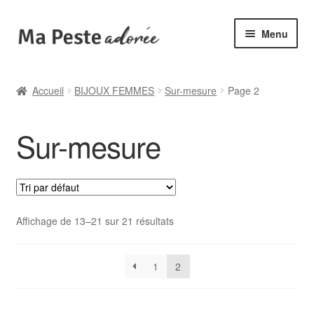
Aller
Aller
Menu
à
au
la
contenu
🌟 Catégories
navigation
Accueil
BIJOUX FEMMES
Sur-mesure
Page 2
🆕 Collections
Sur-mesure
✙ Bienfaits
ℹ️ Infos pratiques
👤 Mon compte
Affichage de 13–21 sur 21 résultats
1
2