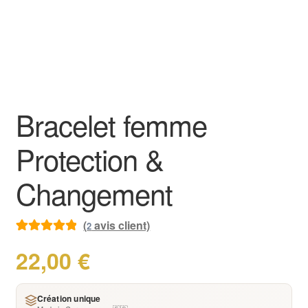
Bracelet femme
Protection &
Changement
(
avis client)
2
Noté
2
5.00
sur
22,00
€
5 basé sur
notations
client
Création unique