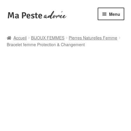
Aller
Aller
Menu
à
au
la
contenu
🌟 Catégories
navigation
Accueil
BIJOUX FEMMES
Pierres Naturelles Femme
Bracelet femme Protection & Changement
🆕 Collections
✙ Bienfaits
ℹ️ Infos pratiques
👤 Mon compte