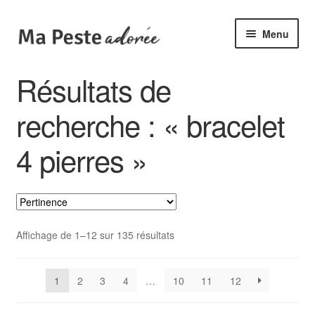
Aller
Aller
Menu
à
au
la
contenu
🌟 Catégories
Résultats de
navigation
🆕 Collections
recherche : « bracelet
✙ Bienfaits
4 pierres »
ℹ️ Infos pratiques
👤 Mon compte
Affichage de 1–12 sur 135 résultats
1
2
3
4
…
10
11
12