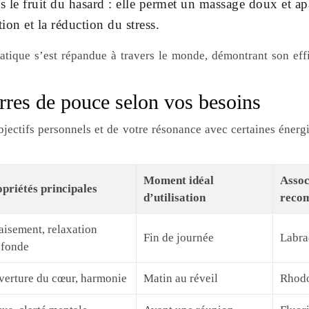
as le fruit du hasard : elle permet un massage doux et a
tion et la réduction du stress.
ratique s’est répandue à travers le monde, démontrant son eff
erres de pouce selon vos besoins
jectifs personnels et de votre résonance avec certaines énergie
Moment idéal
Assoc
priétés principales
d’utilisation
reco
isement, relaxation
Fin de journée
Labra
ofonde
erture du cœur, harmonie
Matin au réveil
Rhodo